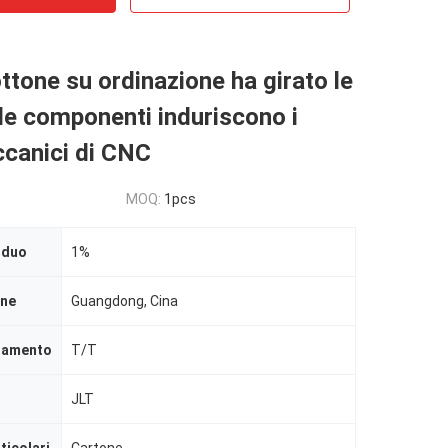
ottone su ordinazione ha girato le
 le componenti induriscono i
ccanici di CNC
MOQ:
1pcs
iduo
1%
ine
Guangdong, Cina
agamento
T/T
JLT