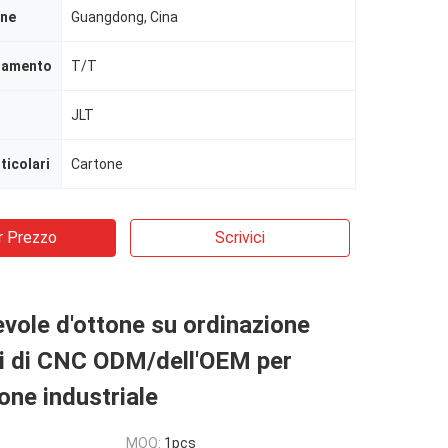
ine
Guangdong, Cina
agamento
T/T
JLT
ticolari
Cartone
r Prezzo
Scrivici
vole d'ottone su ordinazione
ti di CNC ODM/dell'OEM per
ne industriale
MOQ:
1pcs