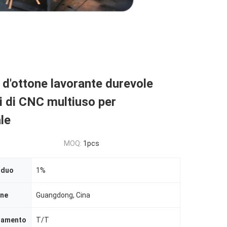
 d'ottone lavorante durevole
ti di CNC multiuso per
ale
MOQ:
1pcs
iduo
1%
ine
Guangdong, Cina
agamento
T/T