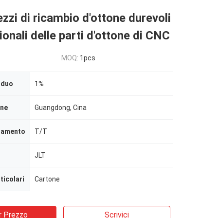
ezzi di ricambio d'ottone durevoli
ionali delle parti d'ottone di CNC
MOQ:
1pcs
iduo
1%
ine
Guangdong, Cina
agamento
T/T
JLT
ticolari
Cartone
r Prezzo
Scrivici