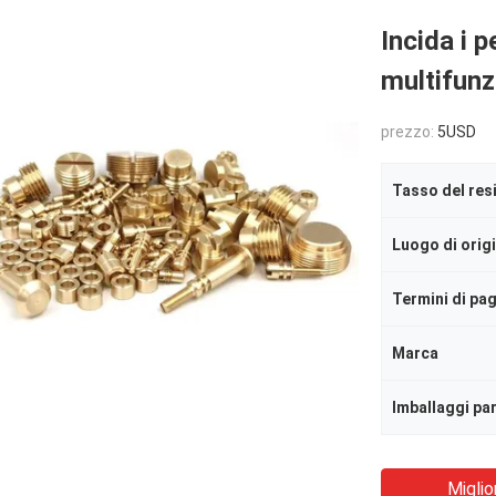
Incida i p
multifunz
prezzo:
5USD
Tasso del res
Luogo di orig
Termini di p
Marca
Imballaggi par
Miglio