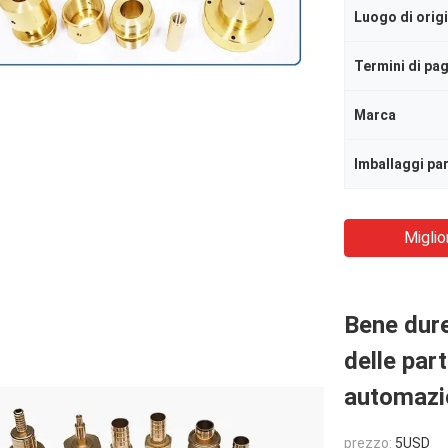
Luogo di orig
Termini di p
Marca
Imballaggi par
Miglio
Bene dure
delle par
automazio
prezzo:
5USD