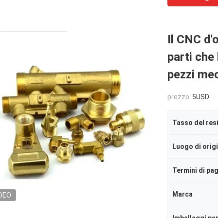
Il CNC d'
parti che
pezzi me
prezzo:
5USD
Tasso del res
Luogo di orig
Termini di p
Marca
DEO