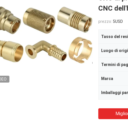
CNC dell'
prezzo:
5USD
Tasso del res
Luogo di orig
Termini di p
Marca
DEO
Imballaggi par
Miglio