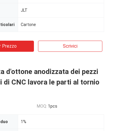
JLT
ticolari
Cartone
r Prezzo
Scrivici
a d'ottone anodizzata dei pezzi
 di CNC lavora le parti al tornio
MOQ:
1pcs
iduo
1%