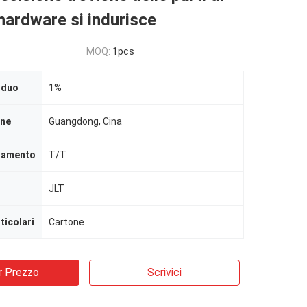
hardware si indurisce
MOQ:
1pcs
iduo
1%
ine
Guangdong, Cina
agamento
T/T
JLT
ticolari
Cartone
r Prezzo
Scrivici