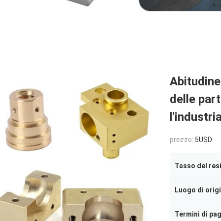
Abitudine
delle par
l'industri
prezzo:
5USD
Tasso del res
Luogo di orig
Termini di p