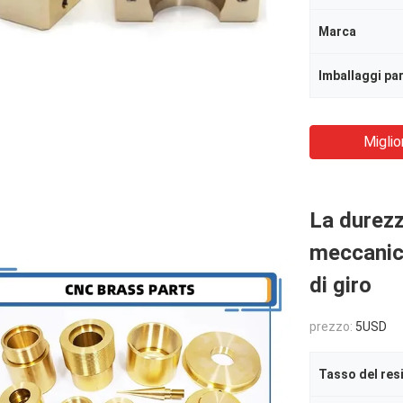
Marca
Imballaggi par
Miglio
La durezz
meccanici
di giro
prezzo:
5USD
Tasso del res