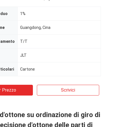
iduo
1%
ine
Guangdong, Cina
agamento
T/T
JLT
ticolari
Cartone
r Prezzo
Scrivici
d'ottone su ordinazione di giro di
ecisione d'ottone delle parti di